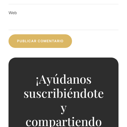
Web
¡Ayúdanos
suscribiéndote
y
compartiendo