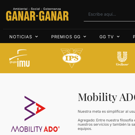
NOTICIAS
PREMIOS GG
GG TV
Mobility A
Nuestra meta es simplificar al us
Agregado: Entre nuestra filosofía 
nuestros servicios y también la s
equipos.