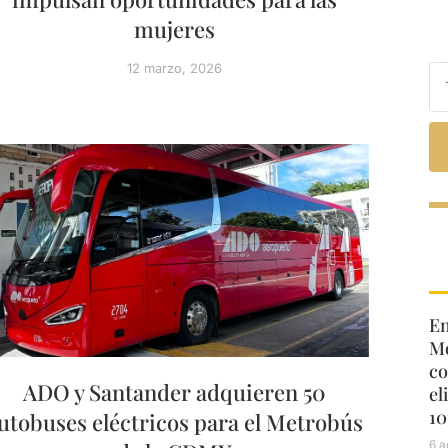
mujeres
12 marzo, 2026
En
Mo
co
ADO y Santander adquieren 50
el
10
utobuses eléctricos para el Metrobús
6 a