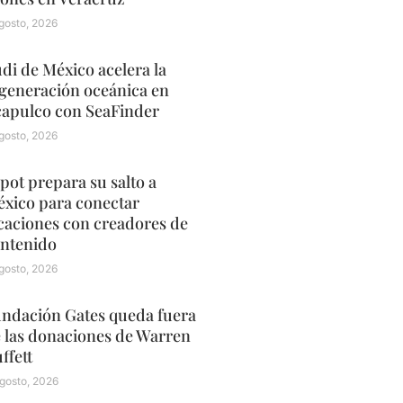
gosto, 2026
di de México acelera la
generación oceánica en
apulco con SeaFinder
gosto, 2026
pot prepara su salto a
xico para conectar
caciones con creadores de
ntenido
gosto, 2026
ndación Gates queda fuera
 las donaciones de Warren
ffett
gosto, 2026