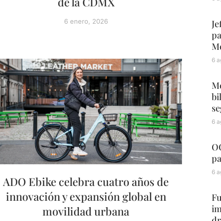
de la CDMX
6 enero, 2026
Je
pa
Mé
6 a
Me
bi
se
6 a
OC
pa
6 a
ADO Ebike celebra cuatro años de
innovación y expansión global en
Fu
im
movilidad urbana
dr