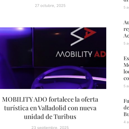
27 octubre, 2025
5 a
Au
re
Ac
5 a
Es
Mé
lo
co
5 a
MOBILITY ADO fortalece la oferta
Fu
turística en Valladolid con nueva
de
Bu
unidad de Turibus
4 a
23 septiembre, 2025