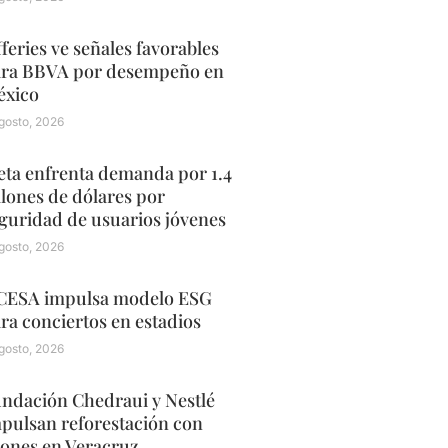
fferies ve señales favorables
ra BBVA por desempeño en
xico
gosto, 2026
ta enfrenta demanda por 1.4
llones de dólares por
guridad de usuarios jóvenes
gosto, 2026
ESA impulsa modelo ESG
ra conciertos en estadios
gosto, 2026
ndación Chedraui y Nestlé
pulsan reforestación con
ones en Veracruz