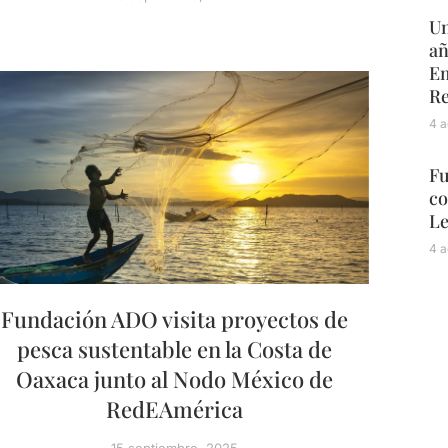
Un
añ
Em
Re
4 a
Fu
co
L
4 a
Fundación ADO visita proyectos de
pesca sustentable en la Costa de
Oaxaca junto al Nodo México de
RedEAmérica