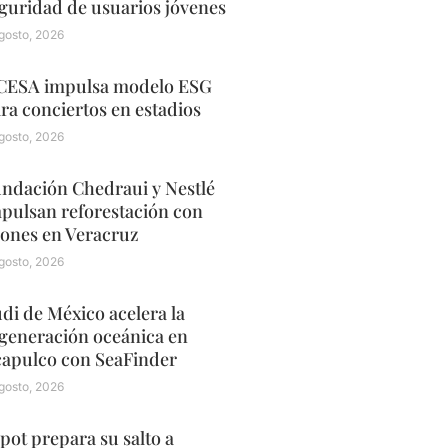
guridad de usuarios jóvenes
gosto, 2026
ESA impulsa modelo ESG
ra conciertos en estadios
gosto, 2026
ndación Chedraui y Nestlé
pulsan reforestación con
ones en Veracruz
gosto, 2026
di de México acelera la
generación oceánica en
apulco con SeaFinder
gosto, 2026
pot prepara su salto a