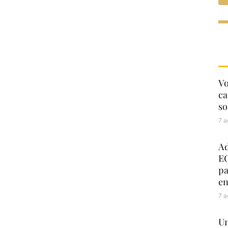
Vo
ca
so
7 a
Ad
EC
pa
en
7 a
Un