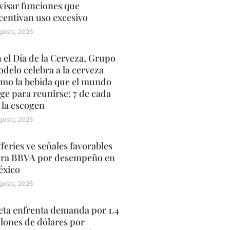
visar funciones que
centivan uso excesivo
gosto, 2026
 el Día de la Cerveza, Grupo
delo celebra a la cerveza
mo la bebida que el mundo
ige para reunirse: 7 de cada
 la escogen
gosto, 2026
fferies ve señales favorables
ra BBVA por desempeño en
xico
gosto, 2026
ta enfrenta demanda por 1.4
llones de dólares por