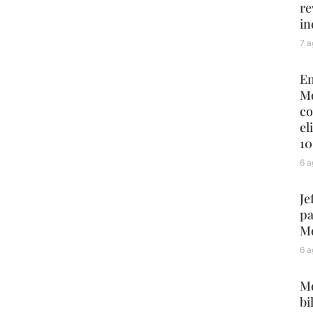
re
in
7 a
En
Mo
co
el
10
6 a
Je
pa
Mé
6 a
Me
bi