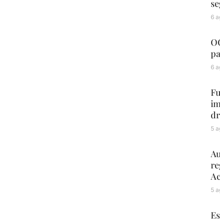
se
6 a
OC
pa
6 a
Fu
im
dr
5 a
Au
re
Ac
5 a
Es