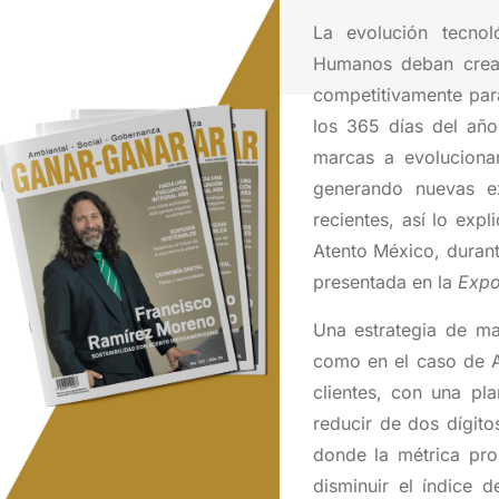
L
a evolución tecno
Humanos deban crear
competitivamente para
los 365 días del año
marcas a evolucionar
generando nuevas ex
recientes, así
lo expl
Atento México, durant
presentada en la
Expo
Una estrategia de ma
como en el caso de At
clientes, con una pl
reducir de dos dígito
donde la métrica pro
disminuir el índice 