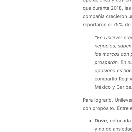
que durante 2018, las
compañía crecieron un
reportaron el 75% de c
“En Unilever cre
negocios, sabem
las marcas con 
prosperan. En nu
apasiona es hace
compartió Regina
México y Caribe
Para lograrlo, Unilev
con propósito. Entre e
Dove
, enfocada 
y no de ansiedad