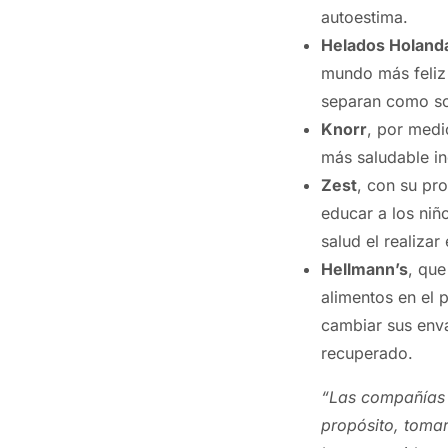
autoestima.
Helados Holand
mundo más feliz 
separan como s
Knorr
, por medi
más saludable i
Zest
, con su pr
educar a los niño
salud el realizar 
Hellmann’s
, que
alimentos en el p
cambiar sus enva
recuperado.
“Las compañías 
propósito, tomar