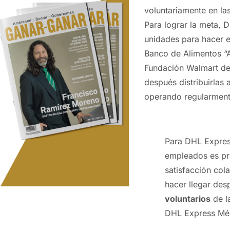
voluntariamente en la
Para lograr la meta, 
unidades para hacer e
Banco de Alimentos “A
Fundación Walmart de
después distribuirlas
operando regularmen
Para DHL Express
empleados es pri
satisfacción co
hacer llegar de
voluntarios
de l
DHL Express Mé