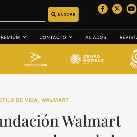
BUSCAR
PREMIUM
CONTACTO
ALIADOS
REVIST
STILO DE VIDA
,
WALMART
undación Walmart