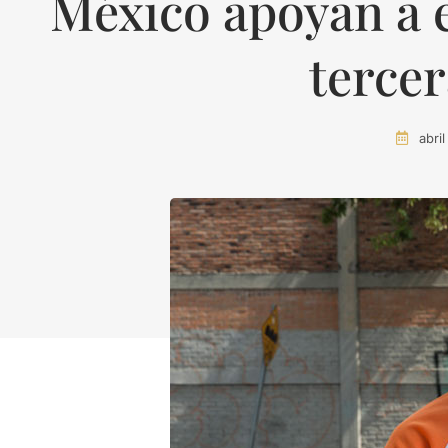
México apoyan a 
terce
abri