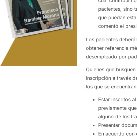
cual contribuimos
pacientes, sino 
que puedan estar
comentó el pres
Los pacientes deberá
obtener referencia m
desempleado por pad
Quienes que busquen a
inscripción a través d
los que se encuentran
Estar inscritos 
previamente que 
alguno de los tr
Presentar docum
En acuerdo con e