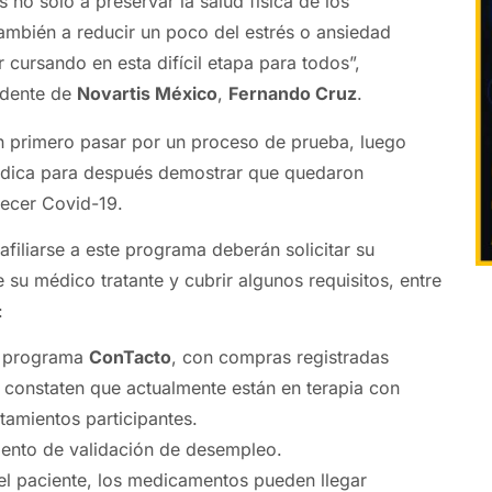
 no sólo a preservar la salud física de los
también a reducir un poco del estrés o ansiedad
 cursando en esta difícil etapa para todos”,
idente de
Novartis México
,
Fernando Cruz
.
n primero pasar por un proceso de prueba, luego
édica para después demostrar que quedaron
ecer Covid-19.
filiarse a este programa deberán solicitar su
e su médico tratante y cubrir algunos requisitos, entre
:
al programa
ConTacto
, con compras registradas
constaten que actualmente están en terapia con
atamientos participantes.
ento de validación de desempleo.
l paciente, los medicamentos pueden llegar