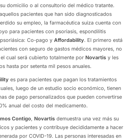
u domicilio o al consultorio del médico tratante.
aquellos pacientes que han sido diagnosticados
erdido su empleo, la farmacéutica suiza cuenta con
o para pacientes con psoriasis, espondilitis
s psoriásica: Co-pago y
Affordability
. El primero está
acientes con seguro de gastos médicos mayores, no
el cual será cubierto totalmente por
Novartis
y les
os hasta por setenta mil pesos anuales.
lity
es para pacientes que pagan los tratamientos
cuales, luego de un estudio socio económico, tienen
as de pago personalizados que pueden convertirse
70% anual del costo del medicamento.
amos Contigo
,
Novartis
demuestra una vez más su
os y pacientes y contribuye decididamente a hacer
 generada por COVID-19. Las personas interesadas en