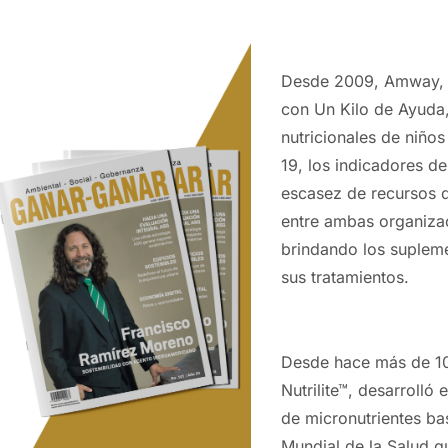
Desde 2009, Amway, co
con
Un
Kilo
de
Ayuda
nutricionales de niño
19, los indicadores d
escasez de recursos q
entre ambas organiza
brindando los supleme
sus tratamientos.
Desde hace más de 10
Nutrilite™,
desarrolló 
de micronutrientes b
Mundial de la Salud q