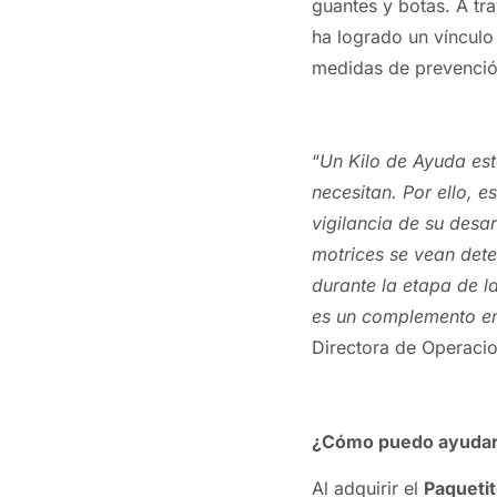
guantes y botas. A tr
ha logrado
un
vínculo
medidas de prevenció
“
Un
Kilo
de
Ayuda
est
necesitan. Por ello, 
vigilancia de su desar
motrices se vean dete
durante la etapa de la
es
un
complemento en 
Directora de Operaci
¿Cómo puedo ayuda
Al adquirir el
Paquetit