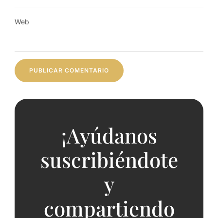
Web
¡Ayúdanos
suscribiéndote
y
compartiendo