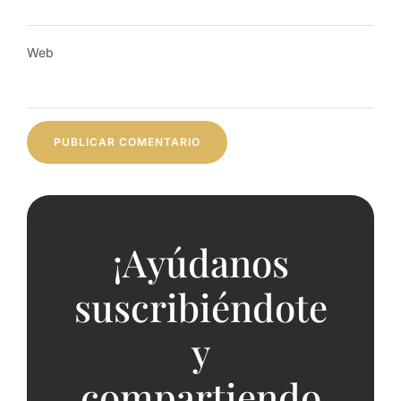
Web
¡Ayúdanos
suscribiéndote
y
compartiendo