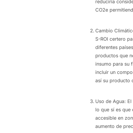
reduciría consid
CO2e permitiend
Cambio Climático
S-ROI certero p
diferentes paíse
productos que n
insumo para su f
incluir un compo
así su producto 
Uso de Agua: El 
lo que sí es que
accesible en zon
aumento de preci