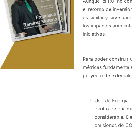
Aunque, el ROI no con
el retorno de inversi
es similar y sirve para
los impactos ambienta
iniciativas.
Para poder construir 
métricas fundamentales
proyecto de externali
Uso de Energía:
dentro de cualqu
considerable. D
emisiones de CO2