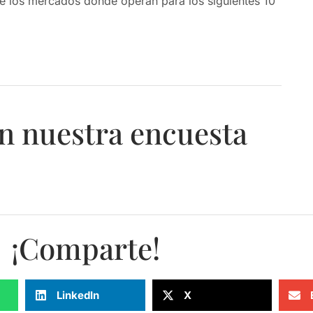
e los mercados donde operan para los siguientes 10
n nuestra encuesta
¡Comparte!
LinkedIn
X