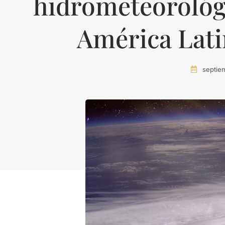
hidrometeorológi
América Lati
septie