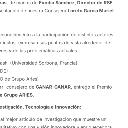
nas
, de manos de
Evodio Sánchez, Director de RSE
esentación de nuestra Consejera
Loreto García Muriel
.
econocimiento a la participación de distintos actores
rtículos, expresan sus puntos de vista alrededor de
erés y de las problemáticas actuales.
shi (Universidad Sorbona, Francia)
ADE)
O de Grupo Aries)
ar
, consejero de
GANAR-GANAR
, entregó el Premio
e Grupo ARIES.
estigación, Tecnología e Innovación:
al mejor artículo de investigación que muestre un
litativo con una visión innovadora y enriquecedora