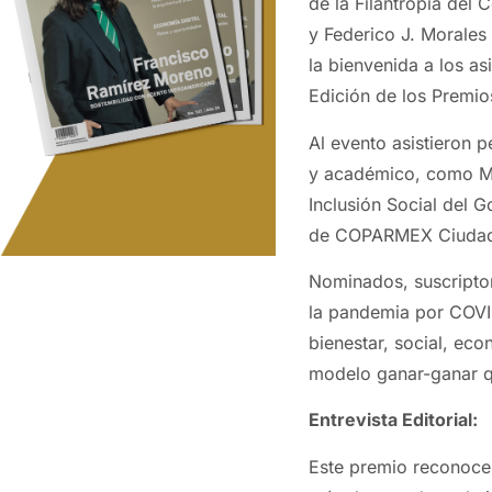
de la Filantropía del
y Federico J. Morale
la bienvenida a los a
Edición de los Prem
Al evento asistieron 
y académico, como Ma
Inclusión Social del 
de COPARMEX Ciudad 
Nominados, suscripto
la pandemia por COVID
bienestar, social, ec
modelo ganar-ganar qu
Entrevista Editorial:
Este premio reconoce a