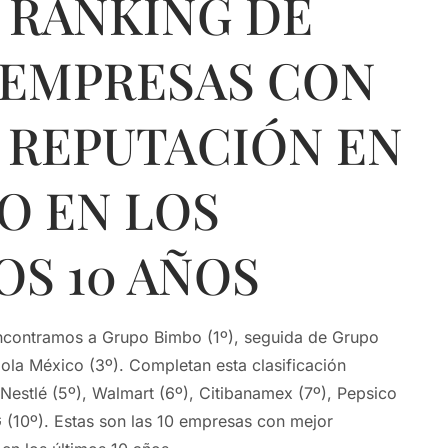
ANKING DE
0 EMPRESAS CON
 REPUTACIÓN EN
O EN LOS
OS 10 AÑOS
encontramos a Grupo Bimbo (1º), seguida de Grupo
la México (3º). Completan esta clasificación
 Nestlé (5º), Walmart (6º), Citibanamex (7º), Pepsico
G (10º). Estas son las 10 empresas con mejor