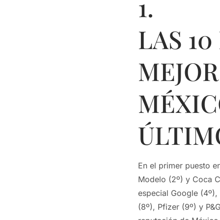
1. R
LAS 1
MEJOR
MÉXIC
ÚLTIM
En el primer puesto 
Modelo (2º) y Coca Co
especial Google (4º),
(8º), Pfizer (9º) y P&