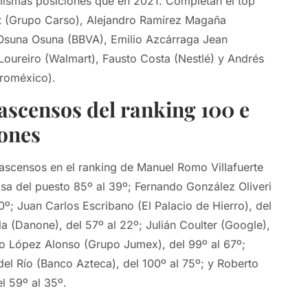
 mismas posiciones que en 2021. Completan el top
it (Grupo Carso), Alejandro Ramírez Magaña
 Osuna Osuna (BBVA), Emilio Azcárraga Jean
 Loureiro (Walmart), Fausto Costa (Nestlé) y Andrés
roméxico).
 ascensos del ranking 100 e
ones
ascensos en el ranking de Manuel Romo Villafuerte
sa del puesto 85º al 39º; Fernando González Oliveri
º; Juan Carlos Escribano (El Palacio de Hierro), del
ila (Danone), del 57º al 22º; Julián Coulter (Google),
io López Alonso (Grupo Jumex), del 99º al 67º;
del Río (Banco Azteca), del 100º al 75º; y Roberto
l 59º al 35º.