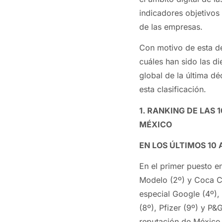
indicadores objetivos
de las empresas.
Con motivo de esta d
cuáles han sido las d
global de la última 
esta clasificación.
1. RANKING DE LAS
MÉXICO
EN LOS ÚLTIMOS 10
En el primer puesto 
Modelo (2º) y Coca Co
especial Google (4º),
(8º), Pfizer (9º) y P&
reputación de México 