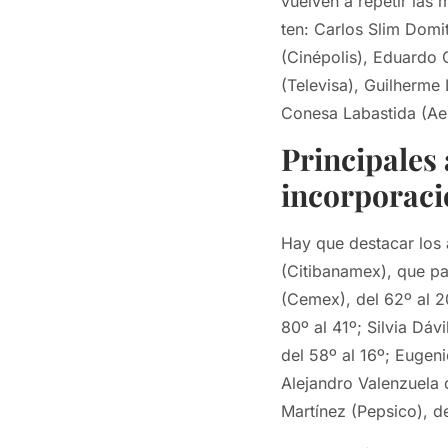
vuelven a repetir las
ten: Carlos Slim Dom
(Cinépolis), Eduardo
(Televisa), Guilherme
Conesa Labastida (Ae
Principales
incorporaci
Hay que destacar los 
(Citibanamex), que pa
(Cemex), del 62º al 20
80º al 41º; Silvia Dáv
del 58º al 16º; Eugen
Alejandro Valenzuela 
Martínez (Pepsico), de