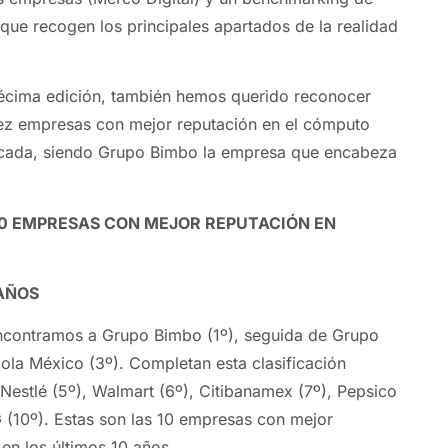
 que recogen los principales apartados de la realidad
écima edición, también hemos querido reconocer
iez empresas con mejor reputación en el cómputo
década, siendo Grupo Bimbo la empresa que encabeza
 10 EMPRESAS CON MEJOR REPUTACIÓN EN
 AÑOS
encontramos a Grupo Bimbo (1º), seguida de Grupo
la México (3º). Completan esta clasificación
 Nestlé (5º), Walmart (6º), Citibanamex (7º), Pepsico
G (10º). Estas son las 10 empresas con mejor
en los últimos 10 años.