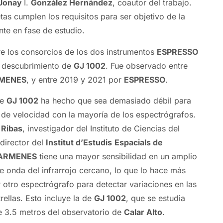
Jonay
I.
González Hernández
, coautor del trabajo.
s cumplen los requisitos para ser objetivo de la
nte en fase de estudio.
e los consorcios de los dos instrumentos
ESPRESSO
l descubrimiento de
GJ 1002
. Fue observado entre
MENES
, y entre 2019 y 2021 por
ESPRESSO
.
de
GJ 1002
ha hecho que sea demasiado débil para
 de velocidad con la mayoría de los espectrógrafos.
 Ribas
, investigador del Instituto de Ciencias del
director del
Institut d’Estudis
Espacials de
ARMENES
tiene una mayor sensibilidad en un amplio
e onda del infrarrojo cercano, lo que lo hace más
 otro espectrógrafo para detectar variaciones en las
rellas. Esto incluye la de
GJ 1002
, que se estudia
e 3.5 metros del observatorio de
Calar Alto
.