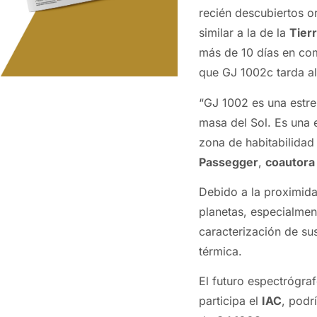
recién descubiertos o
similar a la de la
Tier
más de 10 días en comp
que GJ 1002c tarda al
“GJ 1002 es una estre
masa del Sol. Es una es
zona de habitabilidad 
Passegger
,
coautora 
Debido a la proximida
planetas, especialme
caracterización de sus
térmica.
El futuro espectrógra
participa el
IAC
, podr