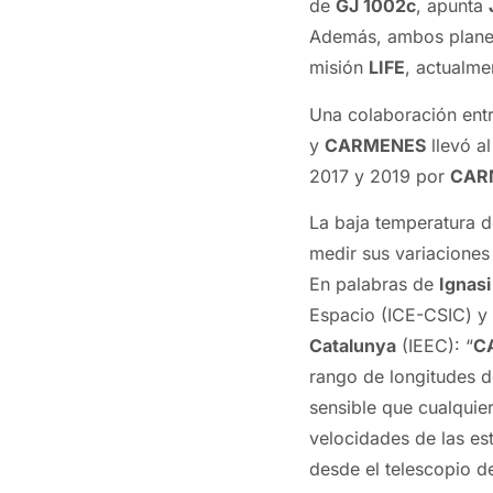
de
GJ 1002c
, apunta
Además, ambos planeta
misión
LIFE
, actualme
Una colaboración entr
y
CARMENES
llevó a
2017 y 2019 por
CAR
La baja temperatura 
medir sus variaciones
En palabras de
Ignasi
Espacio (ICE-CSIC) y 
Catalunya
(IEEC): “
C
rango de longitudes d
sensible que cualquier
velocidades de las est
desde el telescopio d