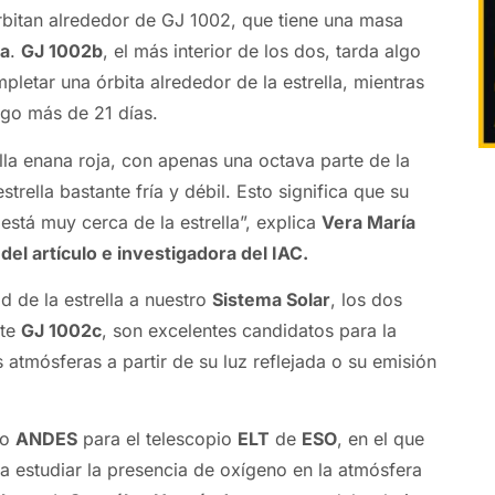
rbitan alrededor de GJ 1002, que tiene una masa
ra
.
GJ 1002b
, el más interior de los dos, tarda algo
letar una órbita alrededor de la estrella, mientras
go más de 21 días.
lla enana roja, con apenas una octava parte de la
trella bastante fría y débil. Esto significa que su
está muy cerca de la estrella”, explica
Vera María
del artículo e investigadora del IAC.
d de la estrella a nuestro
Sistema Solar
, los dos
nte
GJ 1002c
, son excelentes candidatos para la
 atmósferas a partir de su luz reflejada o su emisión
fo
ANDES
para el telescopio
ELT
de
ESO
, en el que
ía estudiar la presencia de oxígeno en la atmósfera