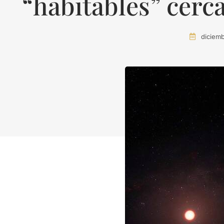
“habitables” cerc
diciem