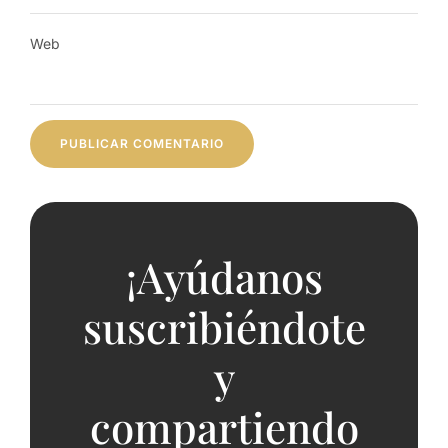
Web
¡Ayúdanos
suscribiéndote
y
compartiendo