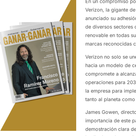
En un compromiso por 
Verizon, la gigante d
anunciado su adhesión
de diversos sectores 
renovable en todas su
marcas reconocidas c
Verizon no solo se une
hacia un modelo de c
compromete a alcanza
operaciones para 2035
la empresa para imple
tanto al planeta com
James Gowen, director
importancia de este p
demostración clara d