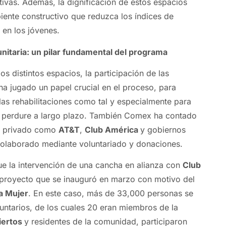
tivas. Además, la dignificación de estos espacios
ente constructivo que reduzca los índices de
 en los jóvenes.
nitaria: un pilar fundamental del programa
los distintos espacios, la participación de las
a jugado un papel crucial en el proceso, para
 las rehabilitaciones como tal y especialmente para
 perdure a largo plazo. También Comex ha contado
or privado como
AT&T
,
Club América
y gobiernos
colaborado mediante voluntariado y donaciones.
ue la intervención de una cancha en alianza con
Club
 proyecto que se inauguró en marzo con motivo del
la Mujer
. En este caso, más de 33,000 personas se
luntarios, de los cuales 20 eran miembros de la
iertos
y residentes de la comunidad, participaron