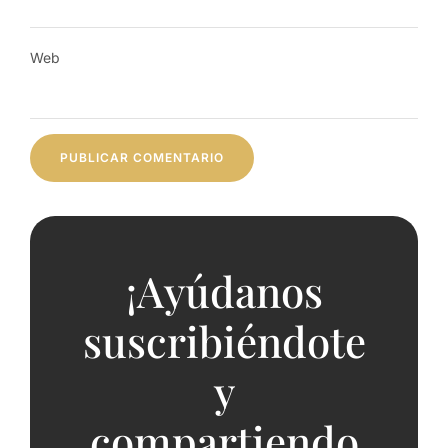
Web
¡Ayúdanos
suscribiéndote
y
compartiendo