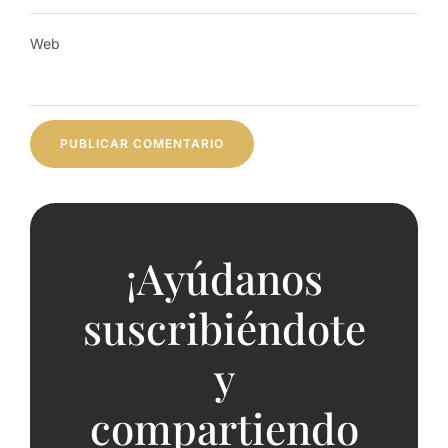
Web
¡Ayúdanos
suscribiéndote
y
compartiendo