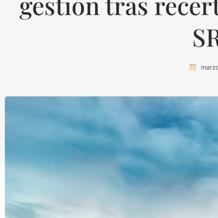
gestión tras recer
S
marzo