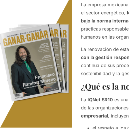
La empresa mexican
el sector energético,
bajo la norma intern
prácticas responsable
humanos en las organ
La renovación de esta 
con la gestión respo
continua de sus proce
sostenibilidad y la ge
¿Qué es la 
La
IQNet SR10
es una 
de las organizaciones
empresarial
, incluye
el respeto a los