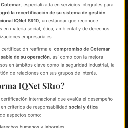
a
Cotemar
, especializada en servicios integrales para
logró la recertificación de su sistema de gestión
acional IQNet SR10
, un estándar que reconoce
s en materia social, ética, ambiental y de derechos
izaciones empresariales.
certificación reafirma el
compromiso de Cotemar
nsable de su operación
, así como con la mejora
sos en ámbitos clave como la seguridad industrial, la
stión de relaciones con sus grupos de interés.
norma IQNet SR10?
certificación internacional que evalúa el desempeño
 en criterios de responsabilidad
social y ética
ndo aspectos como:
 derechos humanos y laborales,