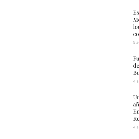
Es
Mé
lo
co
5 a
Fu
de
Bu
4 a
Un
añ
Em
Re
4 a