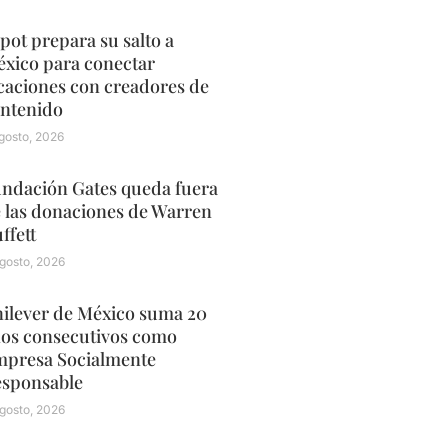
pot prepara su salto a
xico para conectar
caciones con creadores de
ntenido
gosto, 2026
ndación Gates queda fuera
 las donaciones de Warren
ffett
gosto, 2026
ilever de México suma 20
os consecutivos como
presa Socialmente
sponsable
gosto, 2026