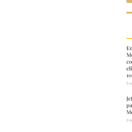
En
Mo
co
el
10
6 a
Je
pa
Mé
6 a