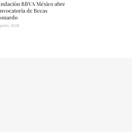
ndación BBVA México abre
nvocatoria de Becas
eonardo
gosto, 2026
N