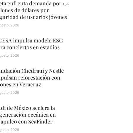
ta enfrenta demanda por 1.4
llones de dólares por
guridad de usuarios jóvenes
gosto, 2026
ESA impulsa modelo ESG
ra conciertos en estadios
gosto, 2026
ndación Chedraui y Nestlé
pulsan reforestación con
ones en Veracruz
gosto, 2026
di de México acelera la
generación oceánica en
apulco con SeaFinder
gosto, 2026