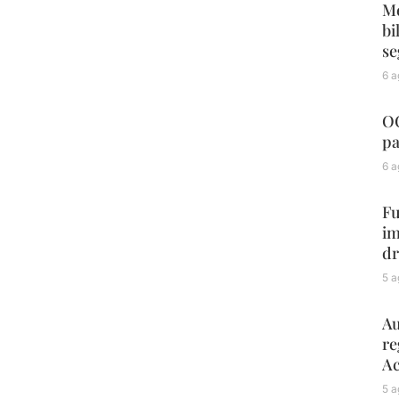
Me
bi
se
6 a
OC
pa
6 a
Fu
im
dr
5 a
Au
re
Ac
5 a