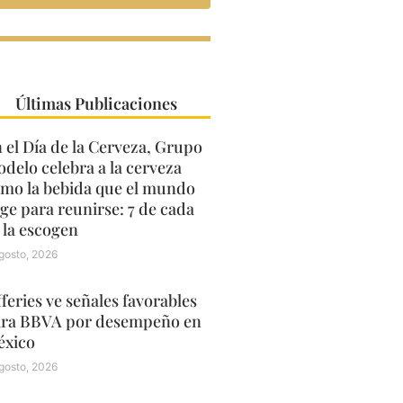
Últimas Publicaciones
 el Día de la Cerveza, Grupo
delo celebra a la cerveza
mo la bebida que el mundo
ige para reunirse: 7 de cada
 la escogen
gosto, 2026
fferies ve señales favorables
ra BBVA por desempeño en
xico
gosto, 2026