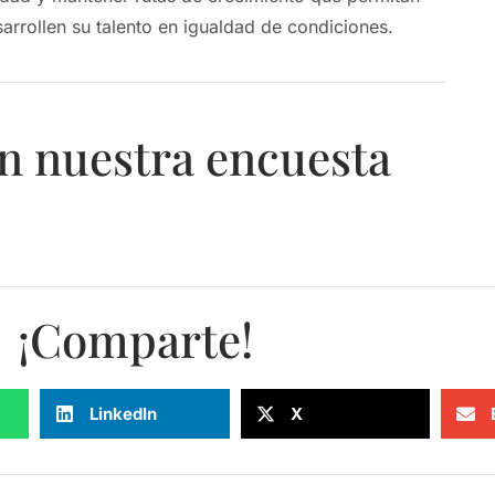
rrollen su talento en igualdad de condiciones.
n nuestra encuesta
¡Comparte!
LinkedIn
X