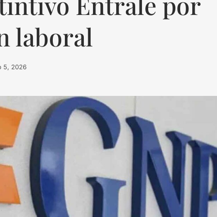
tintivo Éntrale por
n laboral
o 5, 2026