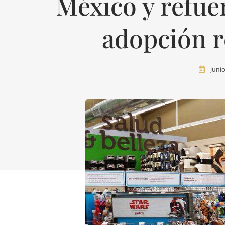
México y refue
adopción 
juni