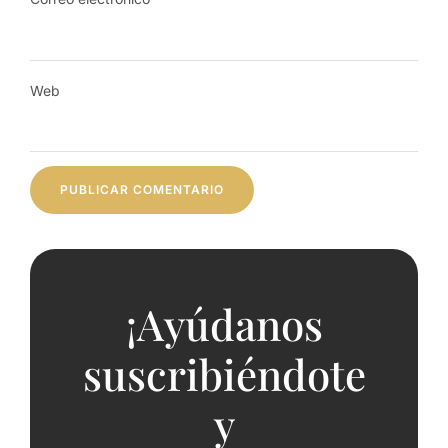
Web
¡Ayúdanos
suscribiéndote
y