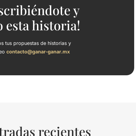
scribiéndote y
esta historia!
 tus propuestas de historias y
reo
contacto@ganar-ganar.mx
tradas recientes