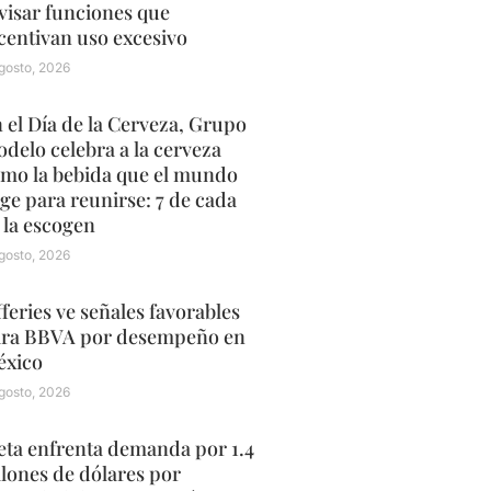
visar funciones que
centivan uso excesivo
gosto, 2026
 el Día de la Cerveza, Grupo
delo celebra a la cerveza
mo la bebida que el mundo
ige para reunirse: 7 de cada
 la escogen
gosto, 2026
fferies ve señales favorables
ra BBVA por desempeño en
xico
gosto, 2026
ta enfrenta demanda por 1.4
llones de dólares por