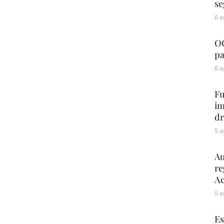
se
6 a
OC
pa
6 a
Fu
im
dr
5 a
Au
re
Ac
5 a
Es