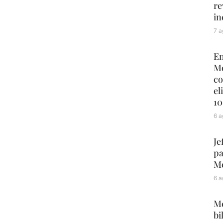
re
in
7 a
En
Mo
co
el
10
6 a
Je
pa
Mé
6 a
Me
bi