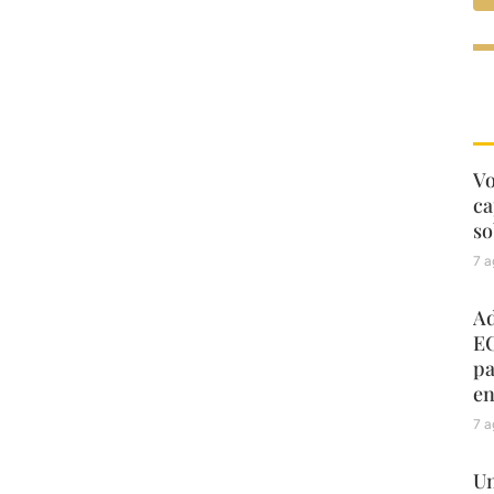
Vo
ca
so
7 a
Ad
EC
pa
en
7 a
Un