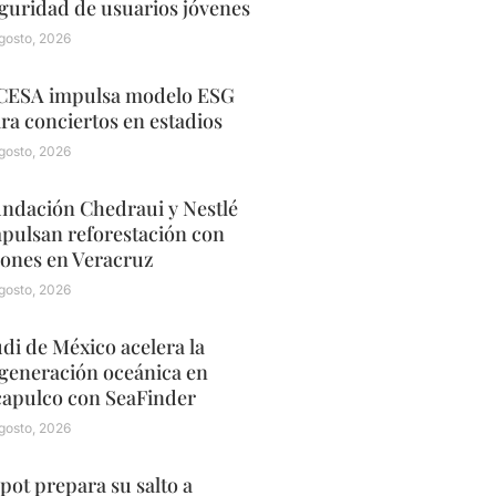
guridad de usuarios jóvenes
gosto, 2026
ESA impulsa modelo ESG
ra conciertos en estadios
gosto, 2026
ndación Chedraui y Nestlé
pulsan reforestación con
ones en Veracruz
gosto, 2026
di de México acelera la
generación oceánica en
apulco con SeaFinder
gosto, 2026
pot prepara su salto a