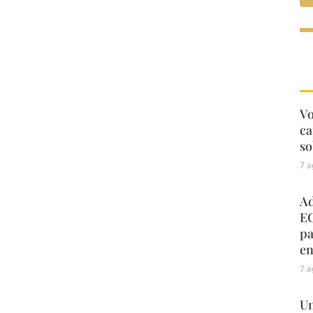
Vo
ca
so
7 a
Ad
EC
pa
en
7 a
Un