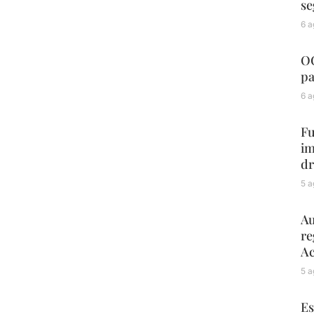
se
6 a
OC
pa
6 a
Fu
im
dr
5 a
Au
re
Ac
5 a
Es