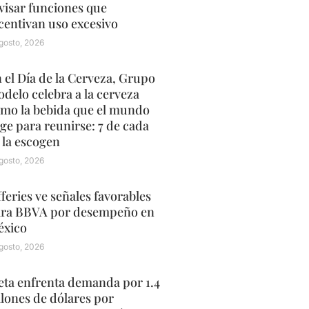
visar funciones que
centivan uso excesivo
gosto, 2026
 el Día de la Cerveza, Grupo
delo celebra a la cerveza
mo la bebida que el mundo
ige para reunirse: 7 de cada
 la escogen
gosto, 2026
fferies ve señales favorables
ra BBVA por desempeño en
xico
gosto, 2026
ta enfrenta demanda por 1.4
llones de dólares por