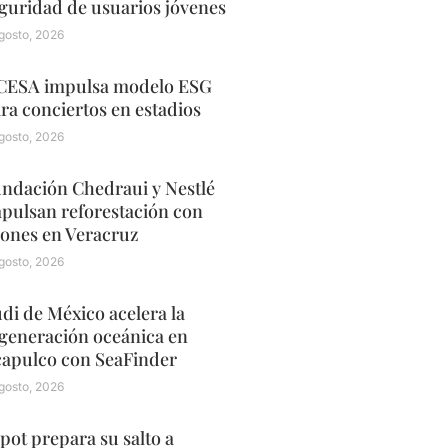
guridad de usuarios jóvenes
gosto, 2026
ESA impulsa modelo ESG
ra conciertos en estadios
gosto, 2026
ndación Chedraui y Nestlé
pulsan reforestación con
ones en Veracruz
gosto, 2026
di de México acelera la
generación oceánica en
apulco con SeaFinder
gosto, 2026
pot prepara su salto a