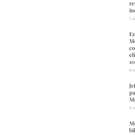
re
in
7 a
En
Mo
co
el
10
6 a
Je
pa
Mé
6 a
Me
bi