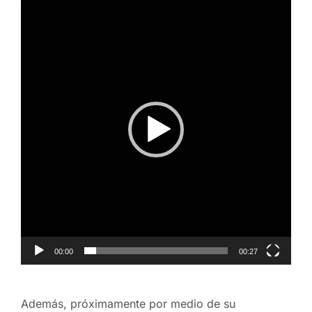
Reproductor
de
vídeo
00:00
00:27
Además, próximamente por medio de su