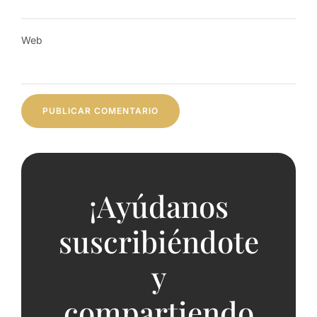
Web
¡Ayúdanos
suscribiéndote
y
compartiendo