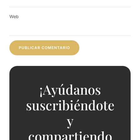
Web
¡Ayúdanos
suscribiéndote
y
compartiendo