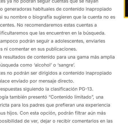
tes ya no podrán seguir cuentas que se hayan
mo generadoras habituales de contenido inapropiado
si su nombre o biografía sugieren que la cuenta no es
scentes. No recomendaremos estas cuentas a
ificultaremos que las encuentren en la búsqueda.
tampoco podrán seguir a adolescentes, enviarles
s ni comentar en sus publicaciones.
á resultados de contenido para una gama más amplia
úsqueda como ‘alcohol’ o ‘sangre’.
es no podrán ser dirigidos a contenido inapropiado
nlace enviado por mensaje directo.
respuestas siguiendo la clasificación PG-13.
gía también presentó “Contenido limitado”, una
ricta para los padres que prefieran una experiencia
us hijos. Con esta opción, podrán filtrar aún más
 posibilidad de ver, dejar o recibir comentarios en las