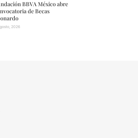
ndación BBVA México abre
nvocatoria de Becas
eonardo
gosto, 2026
N