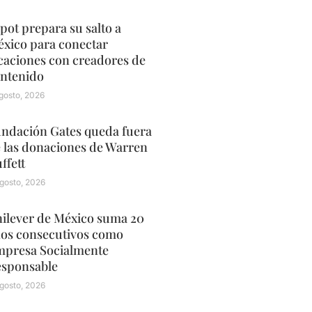
pot prepara su salto a
xico para conectar
caciones con creadores de
ntenido
gosto, 2026
ndación Gates queda fuera
 las donaciones de Warren
ffett
gosto, 2026
ilever de México suma 20
os consecutivos como
presa Socialmente
sponsable
gosto, 2026