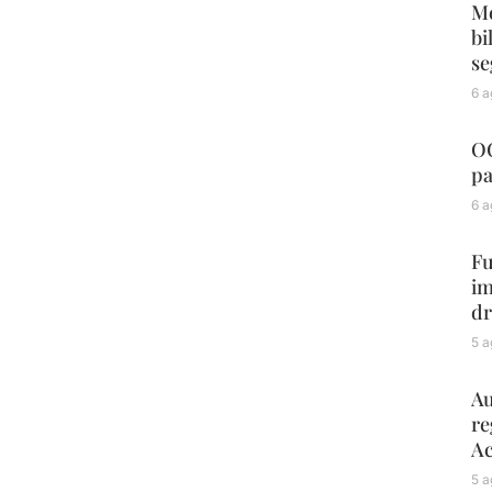
Me
bi
se
6 a
OC
pa
6 a
Fu
im
dr
5 a
Au
re
Ac
5 a