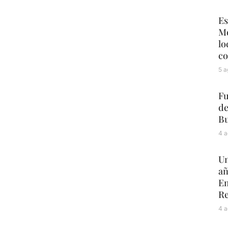
Es
Mé
lo
co
5 a
Fu
de
Bu
4 a
Un
añ
Em
Re
4 a