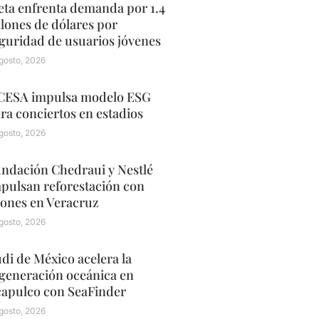
ta enfrenta demanda por 1.4
llones de dólares por
guridad de usuarios jóvenes
gosto, 2026
ESA impulsa modelo ESG
ra conciertos en estadios
gosto, 2026
ndación Chedraui y Nestlé
pulsan reforestación con
ones en Veracruz
gosto, 2026
di de México acelera la
generación oceánica en
apulco con SeaFinder
gosto, 2026