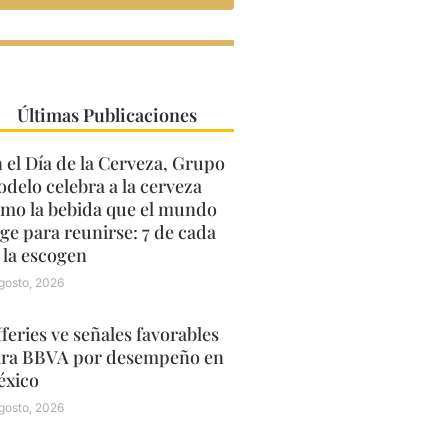
Últimas Publicaciones
 el Día de la Cerveza, Grupo
delo celebra a la cerveza
mo la bebida que el mundo
ige para reunirse: 7 de cada
 la escogen
gosto, 2026
fferies ve señales favorables
ra BBVA por desempeño en
xico
gosto, 2026