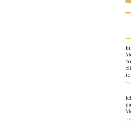
En
Mo
co
el
10
6 a
Je
pa
Mé
6 a