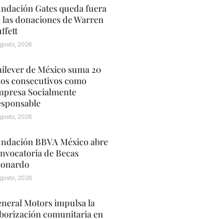
ndación Gates queda fuera
 las donaciones de Warren
ffett
gosto, 2026
ilever de México suma 20
os consecutivos como
presa Socialmente
sponsable
gosto, 2026
ndación BBVA México abre
nvocatoria de Becas
eonardo
gosto, 2026
neral Motors impulsa la
borización comunitaria en