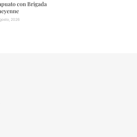
apuato con Brigada
heyenne
gosto, 2026
N