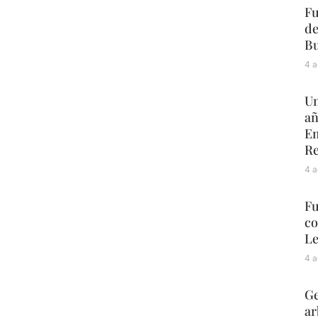
Fu
de
Bu
4 a
Un
añ
Em
Re
4 a
Fu
co
L
4 a
Ge
ar