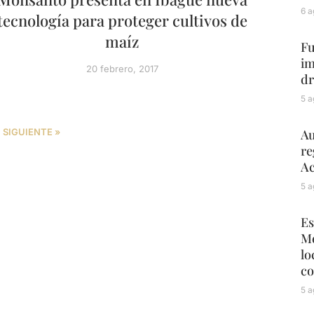
6 a
tecnología para proteger cultivos de
maíz
Fu
im
20 febrero, 2017
dr
5 a
Au
SIGUIENTE »
re
Ac
5 a
Es
Mé
lo
co
5 a