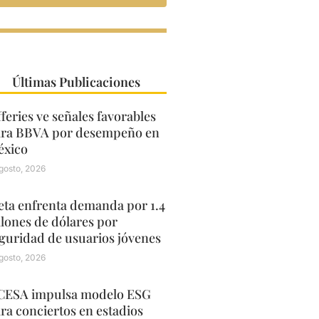
Últimas Publicaciones
fferies ve señales favorables
ra BBVA por desempeño en
xico
gosto, 2026
ta enfrenta demanda por 1.4
llones de dólares por
guridad de usuarios jóvenes
gosto, 2026
ESA impulsa modelo ESG
ra conciertos en estadios