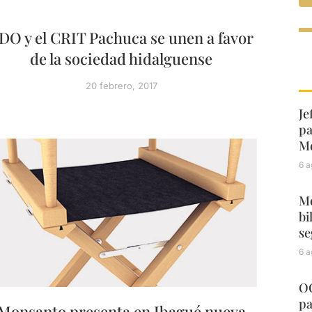
DO y el CRIT Pachuca se unen a favor
de la sociedad hidalguense
20 febrero, 2017
Je
pa
Mé
6 a
Me
bi
se
6 a
OC
pa
Monsanto presenta en Ibagué nueva