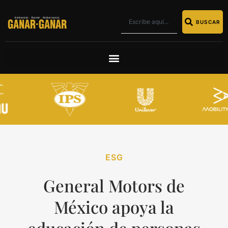
BUSCAR
ESG
General Motors de
México apoya la