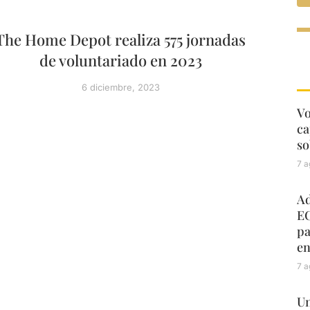
The Home Depot realiza 575 jornadas
de voluntariado en 2023
6 diciembre, 2023
Vo
ca
so
7 a
Ad
EC
pa
en
7 a
Un