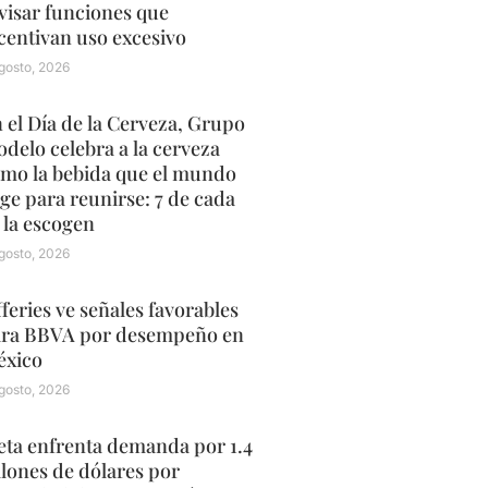
visar funciones que
centivan uso excesivo
gosto, 2026
 el Día de la Cerveza, Grupo
delo celebra a la cerveza
mo la bebida que el mundo
ige para reunirse: 7 de cada
 la escogen
gosto, 2026
fferies ve señales favorables
ra BBVA por desempeño en
xico
gosto, 2026
ta enfrenta demanda por 1.4
llones de dólares por