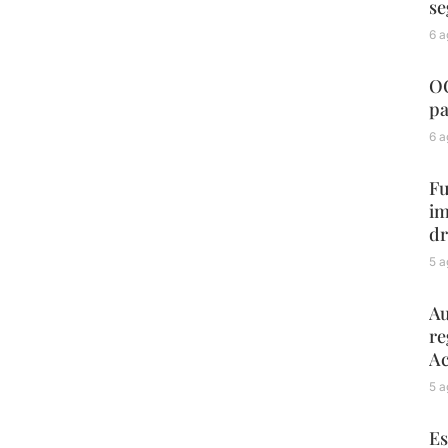
se
6 a
OC
pa
6 a
Fu
im
dr
5 a
Au
re
Ac
5 a
Es