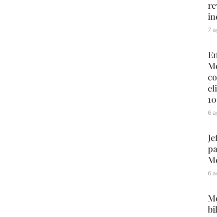
re
in
7 a
En
Mo
co
el
10
6 a
Je
pa
Mé
6 a
Me
bi