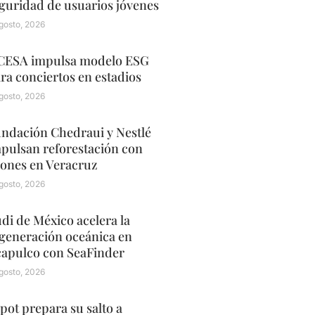
guridad de usuarios jóvenes
gosto, 2026
ESA impulsa modelo ESG
ra conciertos en estadios
gosto, 2026
ndación Chedraui y Nestlé
pulsan reforestación con
ones en Veracruz
gosto, 2026
di de México acelera la
generación oceánica en
apulco con SeaFinder
gosto, 2026
pot prepara su salto a