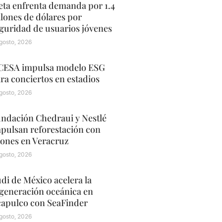
ta enfrenta demanda por 1.4
llones de dólares por
guridad de usuarios jóvenes
gosto, 2026
ESA impulsa modelo ESG
ra conciertos en estadios
gosto, 2026
ndación Chedraui y Nestlé
pulsan reforestación con
ones en Veracruz
gosto, 2026
di de México acelera la
generación oceánica en
apulco con SeaFinder
gosto, 2026