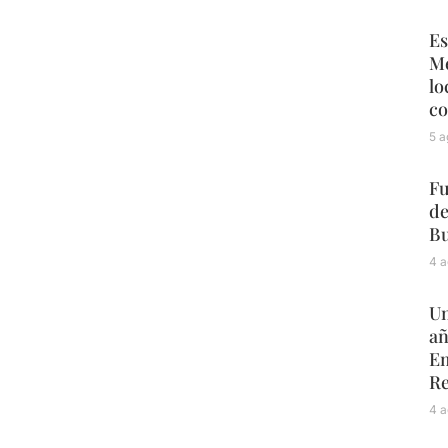
Es
Mé
lo
co
5 a
Fu
de
Bu
4 a
Un
añ
Em
Re
4 a