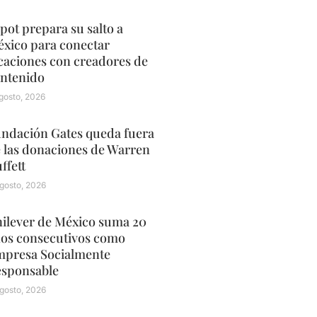
pot prepara su salto a
xico para conectar
caciones con creadores de
ntenido
gosto, 2026
ndación Gates queda fuera
 las donaciones de Warren
ffett
gosto, 2026
ilever de México suma 20
os consecutivos como
presa Socialmente
sponsable
gosto, 2026