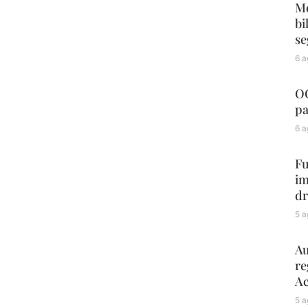
Me
bi
se
6 a
OC
pa
6 a
Fu
im
dr
5 a
Au
re
Ac
5 a