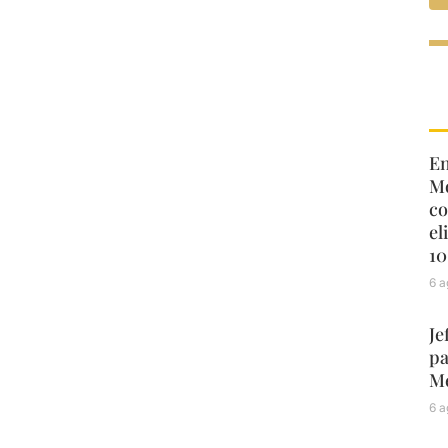
En
Mo
co
el
10
6 a
Je
pa
Mé
6 a