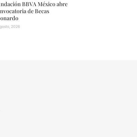
ndación BBVA México abre
nvocatoria de Becas
eonardo
gosto, 2026
N