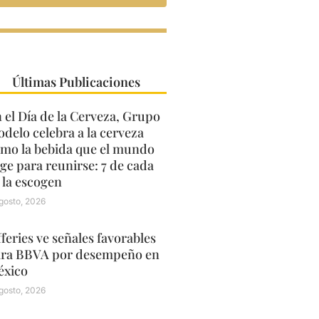
Últimas Publicaciones
 el Día de la Cerveza, Grupo
delo celebra a la cerveza
mo la bebida que el mundo
ige para reunirse: 7 de cada
 la escogen
gosto, 2026
fferies ve señales favorables
ra BBVA por desempeño en
xico
gosto, 2026