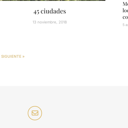
Mé
45 ciudades
lo
co
13 noviembre, 2018
5 a
SIGUIENTE »