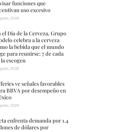
visar funciones que
centivan uso excesivo
gosto, 2026
 el Día de la Cerveza, Grupo
delo celebra a la cerveza
mo la bebida que el mundo
ige para reunirse: 7 de cada
 la escogen
gosto, 2026
fferies ve señales favorables
ra BBVA por desempeño en
xico
gosto, 2026
ta enfrenta demanda por 1.4
llones de dólares por