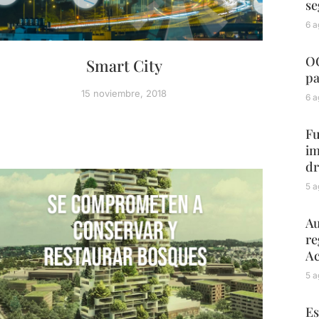
se
6 a
OC
Smart City
pa
15 noviembre, 2018
6 a
Fu
im
dr
5 a
Au
re
Ac
5 a
Es