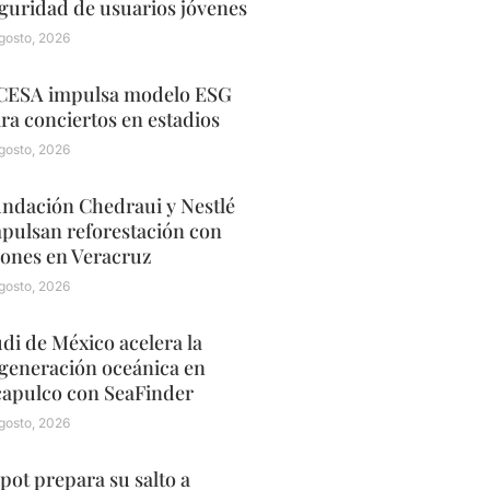
guridad de usuarios jóvenes
gosto, 2026
ESA impulsa modelo ESG
ra conciertos en estadios
gosto, 2026
ndación Chedraui y Nestlé
pulsan reforestación con
ones en Veracruz
gosto, 2026
di de México acelera la
generación oceánica en
apulco con SeaFinder
gosto, 2026
pot prepara su salto a