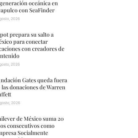
generación oceánica en
apulco con SeaFinder
gosto, 2026
pot prepara su salto a
xico para conectar
caciones con creadores de
ntenido
gosto, 2026
ndación Gates queda fuera
 las donaciones de Warren
ffett
gosto, 2026
ilever de México suma 20
os consecutivos como
presa Socialmente