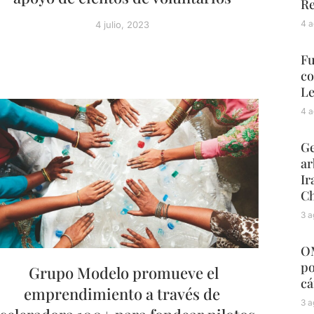
Re
4 a
4 julio, 2023
Fu
co
L
4 a
Ge
ar
Ir
C
3 a
OM
po
Grupo Modelo promueve el
cá
emprendimiento a través de
3 a