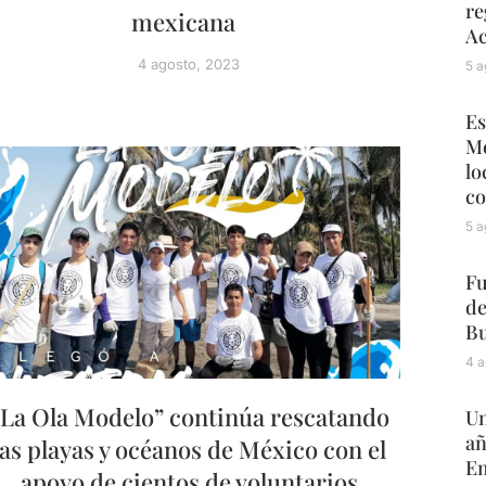
re
mexicana
Ac
4 agosto, 2023
5 a
Es
Mé
lo
co
5 a
Fu
de
Bu
4 a
“La Ola Modelo” continúa rescatando
Un
añ
las playas y océanos de México con el
Em
apoyo de cientos de voluntarios