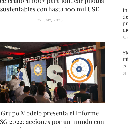
celeradora 100+ para fondear pilotos
sustentables con hasta 100 mil USD
In
de
22 junio, 2023
pr
me
3 a
St
mi
ca
31 
Grupo Modelo presenta el Informe
SG 2022: acciones por un mundo con