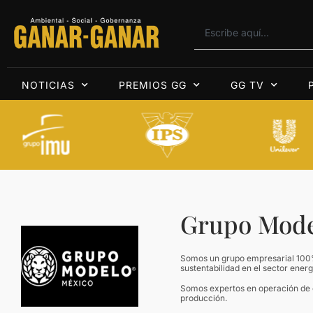
NOTICIAS
PREMIOS GG
GG TV
Grupo Mode
Somos un grupo empresarial 100%
sustentabilidad en el sector energ
Somos expertos en operación de c
producción.