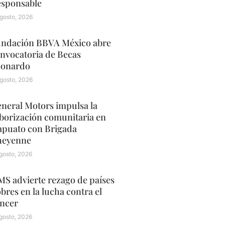
sponsable
gosto, 2026
ndación BBVA México abre
nvocatoria de Becas
eonardo
gosto, 2026
neral Motors impulsa la
borización comunitaria en
apuato con Brigada
heyenne
gosto, 2026
S advierte rezago de países
bres en la lucha contra el
ncer
gosto, 2026