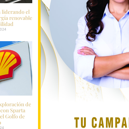
á liderando el
rgía renovable
bilidad
2024
exploración de
 con Sparta
el Golfo de
o
024