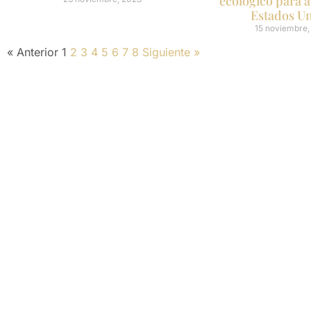
ecológico para a
Estados U
15 noviembre,
« Anterior
1
2
3
4
5
6
7
8
Siguiente »