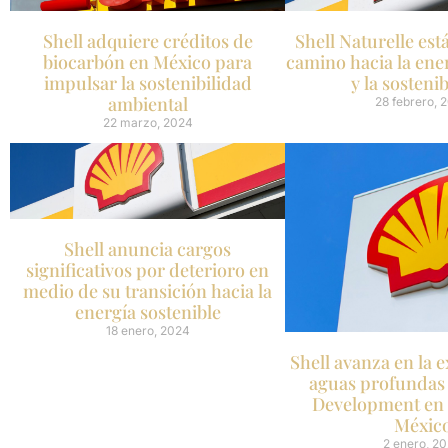
Shell adquiere créditos de
Shell Naturelle est
biocarbón en México para
camino hacia la ene
impulsar la sostenibilidad
y la sosteni
ambiental
28 febrero, 
22 marzo, 2024
Shell anuncia cargos
significativos por deterioro en
medio de su transición hacia la
energía sostenible
18 enero, 2024
Shell avanza en la 
aguas profundas
Development en 
Méxic
2 enero, 2