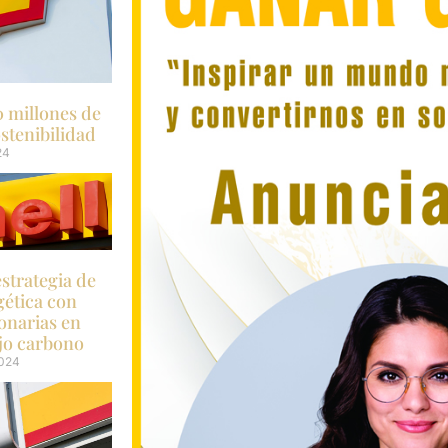
0 millones de
ostenibilidad
24
estrategia de
gética con
onarias en
jo carbono
2024