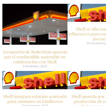
Shell se alía co
influencers para co
jóvene
24 noviembre,
Aeropuerto de Rotterdam apuesta
por el combustible sostenible en
colaboración con Shell
8 diciembre, 2023
Shell inaugura estación avanzada
Shell apuesta por
para camiones en Eindhoven
producción de c
23 noviembre, 2023