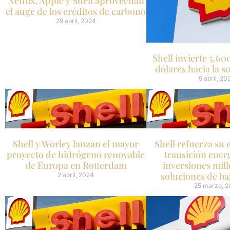
Netflix, Apple y Shell aprovechan
el auge de los créditos de carbono
29 abril, 2024
Shell invierte 5,60
dólares hacia la s
9 abril, 20
Shell y Worley lanzan el mayor
Shell refuerza su 
proyecto de hidrógeno renovable
transición ener
de Europa en Rotterdam
inversiones mill
soluciones de ba
2 abril, 2024
25 marzo, 