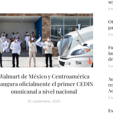
se
6 a
OC
pa
6 a
Fu
im
dr
5 a
Walmart de México y Centroamérica
Au
naugura oficialmente el primer CEDIS
re
Ac
omnicanal a nivel nacional
5 a
25 septiembre, 2020
Es