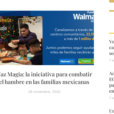
Vo
ca
so
7 a
az Magia: la iniciativa para combatir
Ad
EC
el hambre en las familias mexicanas
pa
en
26 noviembre, 2020
7 a
Un