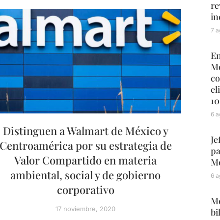
re
in
7 a
En
Mo
co
el
10
6 a
Distinguen a Walmart de México y
Je
Centroamérica por su estrategia de
pa
Valor Compartido en materia
Mé
ambiental, social y de gobierno
6 a
corporativo
Me
17 noviembre, 2020
bi