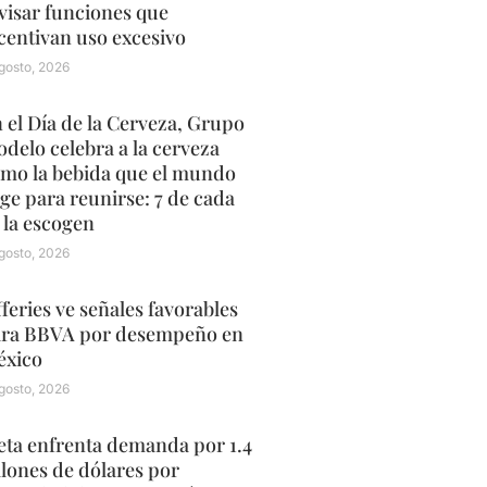
visar funciones que
centivan uso excesivo
gosto, 2026
 el Día de la Cerveza, Grupo
delo celebra a la cerveza
mo la bebida que el mundo
ige para reunirse: 7 de cada
 la escogen
gosto, 2026
fferies ve señales favorables
ra BBVA por desempeño en
xico
gosto, 2026
ta enfrenta demanda por 1.4
llones de dólares por