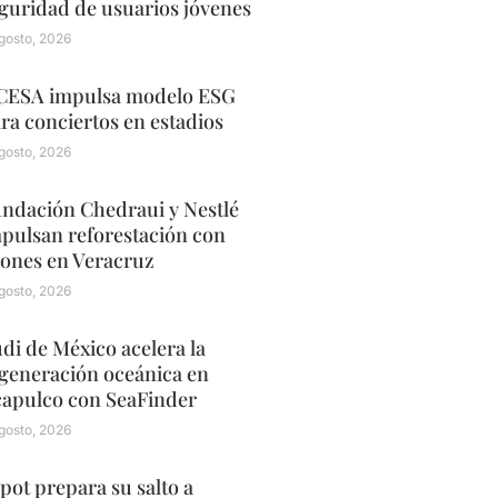
guridad de usuarios jóvenes
gosto, 2026
ESA impulsa modelo ESG
ra conciertos en estadios
gosto, 2026
ndación Chedraui y Nestlé
pulsan reforestación con
ones en Veracruz
gosto, 2026
di de México acelera la
generación oceánica en
apulco con SeaFinder
gosto, 2026
pot prepara su salto a