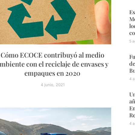
Es
Mé
lo
co
5 a
Cómo ECOCE contribuyó al medio
Fu
mbiente con el reciclaje de envases y
de
Bu
empaques en 2020
4 a
4 junio, 2021
Un
añ
Em
Re
4 a