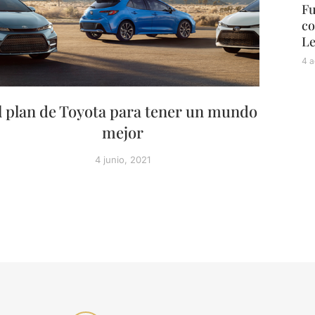
Fu
co
L
4 a
l plan de Toyota para tener un mundo
mejor
4 junio, 2021