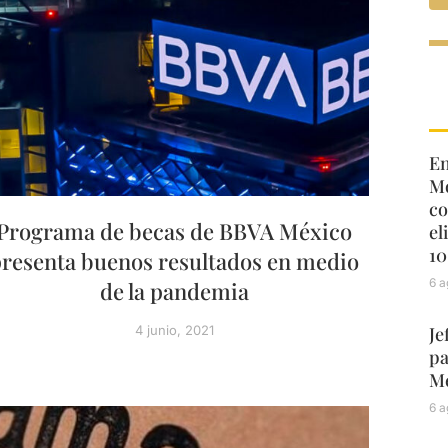
En
Mo
co
Programa de becas de BBVA México
el
10
resenta buenos resultados en medio
6 a
de la pandemia
4 junio, 2021
Je
pa
Mé
6 a