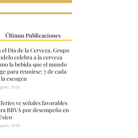
Últimas Publicaciones
 el Día de la Cerveza, Grupo
delo celebra a la cerveza
mo la bebida que el mundo
ige para reunirse: 7 de cada
 la escogen
gosto, 2026
fferies ve señales favorables
ra BBVA por desempeño en
xico
gosto, 2026