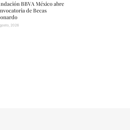
ndación BBVA México abre
nvocatoria de Becas
eonardo
gosto, 2026