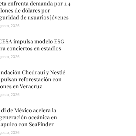
ta enfrenta demanda por 1.4
llones de dólares por
guridad de usuarios jóvenes
gosto, 2026
ESA impulsa modelo ESG
ra conciertos en estadios
gosto, 2026
ndación Chedraui y Nestlé
pulsan reforestación con
ones en Veracruz
gosto, 2026
di de México acelera la
generación oceánica en
apulco con SeaFinder
gosto, 2026