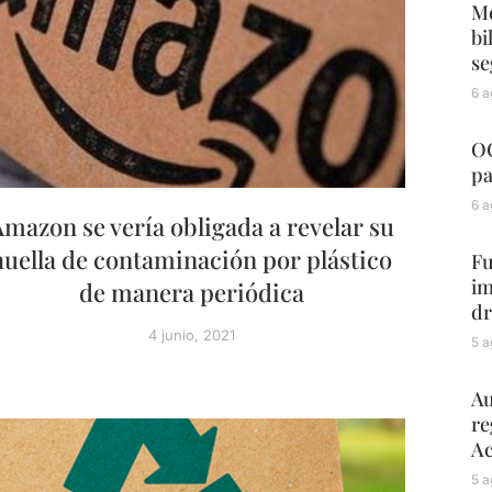
Me
bi
se
6 a
OC
pa
6 a
mazon se vería obligada a revelar su
huella de contaminación por plástico
Fu
im
de manera periódica
dr
4 junio, 2021
5 a
Au
re
Ac
5 a