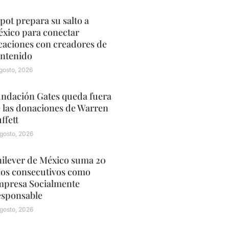
pot prepara su salto a
xico para conectar
caciones con creadores de
ntenido
gosto, 2026
ndación Gates queda fuera
 las donaciones de Warren
ffett
gosto, 2026
ilever de México suma 20
os consecutivos como
presa Socialmente
sponsable
gosto, 2026