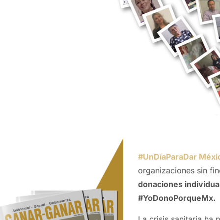
#UnDíaParaDar Méxi
organizaciones sin fi
donaciones individua
#YoDonoPorqueMx.
La crisis sanitaria ha