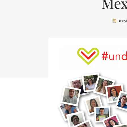
Méx
mayo